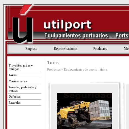
Empresa
Representaciones
Productos
Med
Toros
Travelifts, grúas y
eslingas
Productos > Equipamientos de puerto - tierra
Toros
Marinas secas
Torretas, pedestales y
norays
Defensas
Pasarelas