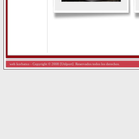
web korbatxo - Copyright © 2008 [Utilport]. Reservados todos los derechos.